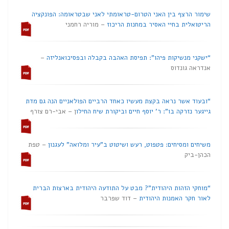
שימור הרצף בין האני הטרום-טראומתי לאני שבטראומה: הפונקציה
הריטואלית בחיי האסיר במחנות הריכוז
– מוריה רחמני
“ישקני מנשיקות פיהו”: תפיסת האהבה בקבלה ובפסיכואנליזה
–
אנדראה גונדוס
“ובעוד אשר נראה בקצת מעשיו כאחד הרביים הפולאניים הנה גם מדת
גייגער נזרקה בו”: ר’ יוסף חיים וביקורת שיח החילו
ן – אבי-רם צורף
משיחים ומסיחים: פטפוט, רעש ושיטוט ב”עיר ומלואה” לעגנון
– טפת
הכהן-ביק
“מוחקי הזהות היהודית”? מבט על התודעה היהודית בארצות הברית
לאור חקר האמנות היהודית
– דוד שפרבר